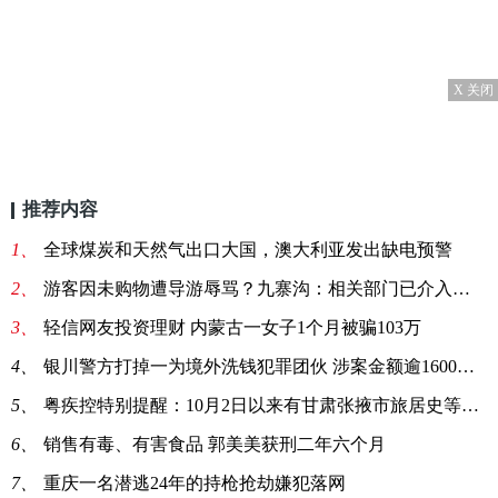
X 关闭
推荐内容
1、
全球煤炭和天然气出口大国，澳大利亚发出缺电预警
2、
游客因未购物遭导游辱骂？九寨沟：相关部门已介入调查
3、
轻信网友投资理财 内蒙古一女子1个月被骗103万
4、
银川警方打掉一为境外洗钱犯罪团伙 涉案金额逾1600万元
5、
粤疾控特别提醒：10月2日以来有甘肃张掖市旅居史等4类人
6、
销售有毒、有害食品 郭美美获刑二年六个月
7、
重庆一名潜逃24年的持枪抢劫嫌犯落网