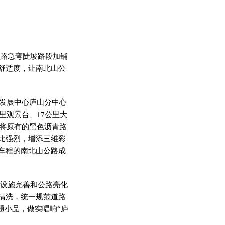
公路急弯陡坡路段加铺
舒适度，让南北山公
发展中心庐山分中心
里观景台、17公里大
，将原有的黑色沥青路
比强烈，增添三维彩
车程的南北山公路成
护设施完善和公路亮化
清洗，统一规范道路
题小品，做实唱响“庐