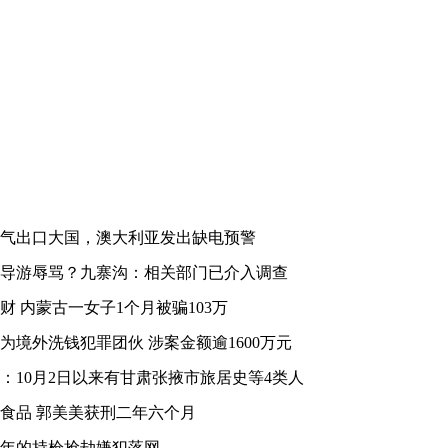
气出口大国，澳大利亚发出缺电预警
导游辱骂？九寨沟：相关部门已介入调查
财 内蒙古一女子1个月被骗103万
为境外洗钱犯罪团伙 涉案金额逾1600万元
：10月2日以来有甘肃张掖市旅居史等4类人
食品 郭美美获刑二年六个月
4年的持枪抢劫嫌犯落网