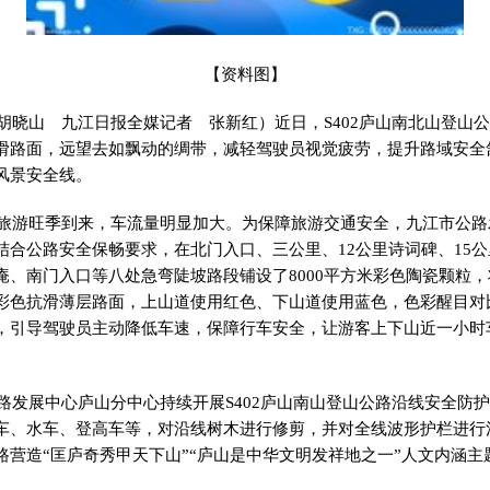
【资料图】
胡晓山 九江日报全媒记者 张新红）近日，S402庐山南北山登山
滑路面，远望去如飘动的绸带，减轻驾驶员视觉疲劳，提升路域安全
风景安全线。
旅游旺季到来，车流量明显加大。为保障旅游交通安全，九江市公路
结合公路安全保畅要求，在北门入口、三公里、12公里诗词碑、15公
庵、南门入口等八处急弯陡坡路段铺设了8000平方米彩色陶瓷颗粒
彩色抗滑薄层路面，上山道使用红色、下山道使用蓝色，色彩醒目对
，引导驾驶员主动降低车速，保障行车安全，让游客上下山近一小时
路发展中心庐山分中心持续开展S402庐山南山登山公路沿线安全防
车、水车、登高车等，对沿线树木进行修剪，并对全线波形护栏进行
路营造“匡庐奇秀甲天下山”“庐山是中华文明发祥地之一”人文内涵主