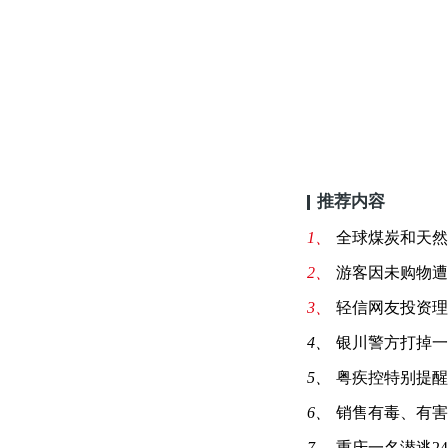
推荐内容
1、
全球煤炭和天然
2、
游客因未购物遭
3、
轻信网友投资理
4、
银川警方打掉一
5、
粤疾控特别提醒
6、
销售有毒、有害
7、
重庆一名潜逃2