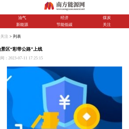
油气
经济
煤炭
新能源
节能低碳
关注
>
关注
> 列表
山景区“彩带公路”上线
3-07-11 17:25:15